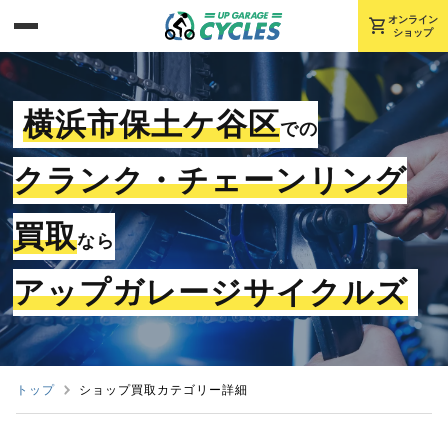
shopping_cart
オンライン
ショップ
横浜市保土ケ谷区
での
クランク・チェーンリング
買取
なら
アップガレージサイクルズ
トップ
ショップ買取カテゴリー詳細