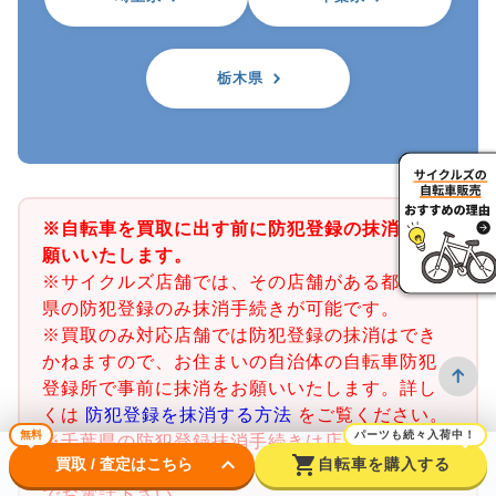
栃木県
※自転車を買取に出す前に防犯登録の抹消をお
願いいたします。
※サイクルズ店舗では、その店舗がある都道府
県の防犯登録のみ抹消手続きが可能です。
※買取のみ対応店舗では防犯登録の抹消はでき
かねますので、お住まいの自治体の自転車防犯
登録所で事前に抹消をお願いいたします。詳し
くは
防犯登録を抹消する方法
をご覧ください。
無料
パーツも続々入荷中！
※千葉県の防犯登録抹消手続きは店舗で行うこ
keyboard_arrow_down
shopping_cart
買取 / 査定はこちら
自転車を購入する
とができません。千葉県内の警察署又は交番ま
でお電話下さい。