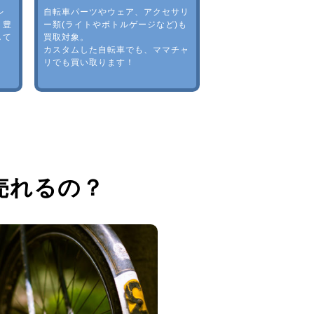
レ
自転車パーツやウェア、アクセサリ
。豊
ー類(ライトやボトルゲージなど)も
して
買取対象。
カスタムした自転車でも、ママチャ
リでも買い取ります！
売れるの？