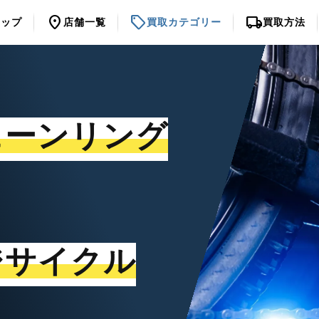
location_on
sell
local_shipping
トップ
店舗一覧
買取カテゴリー
買取方法
ェーンリング
ジサイクル