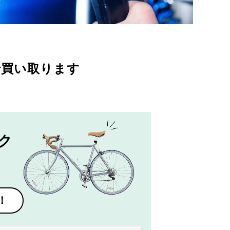
で買い取ります
ク
！