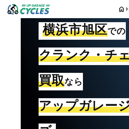
home
横浜市旭区
での
クランク・チ
買取
なら
アップガレー