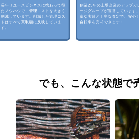
長年リユースビジネスに携わって得
創業25年の上場企業のアップガ
たノウハウで、管理コストを大きく
ージグループが運営しています
削減しています。削減した管理コス
富な実績と丁寧な査定で、安心
トはすべて買取額に反映していま
自転車を売却できます！
す。
でも、
こんな状態で