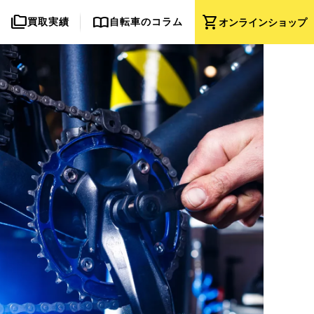
folder_copy
import_contacts
shopping_cart
買取実績
自転車のコラム
オンライン
ショップ