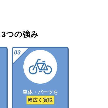
る
3つの強み
車体・パーツを
幅広く買取