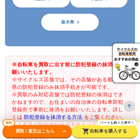
栃木県
※自転車を買取に出す前に防犯登録の抹消をお
願いいたします。
※サイクルズ店舗では、その店舗がある都道府
県の防犯登録のみ抹消手続きが可能です。
※買取のみ対応店舗では防犯登録の抹消はでき
かねますので、お住まいの自治体の自転車防犯
登録所で事前に抹消をお願いいたします。詳し
くは
防犯登録を抹消する方法
をご覧ください。
無料
パーツも続々入荷中！
※千葉県の防犯登録抹消手続きは店舗で行うこ
keyboard_arrow_down
shopping_cart
買取 / 査定はこちら
自転車を購入する
とができません。千葉県内の警察署又は交番ま
でお電話下さい。