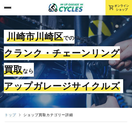
shopping_cart
オンライン
ショップ
川崎市川崎区
での
クランク・チェーンリング
買取
なら
アップガレージサイクルズ
トップ
ショップ買取カテゴリー詳細