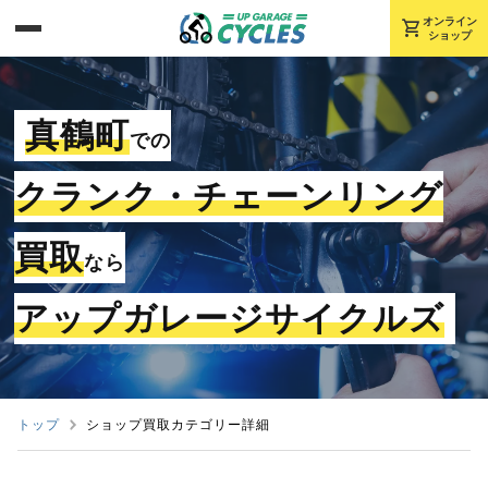
shopping_cart
オンライン
ショップ
真鶴町
での
クランク・チェーンリング
買取
なら
アップガレージサイクルズ
トップ
ショップ買取カテゴリー詳細