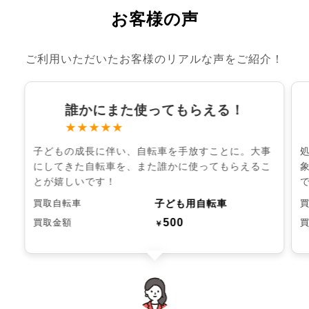
お客様の声
ご利用いただいたお客様のリアルな声をご紹介！
誰かにまた使ってもらえる！
★★★★★
子どもの成長に伴い、自転車を手放すことに。大事
にしてきた自転車を、また誰かに使ってもらえるこ
とが嬉しいです！
子ども用自転車
買取自転車
500
買取金額
￥
chevron_left
chevron_right