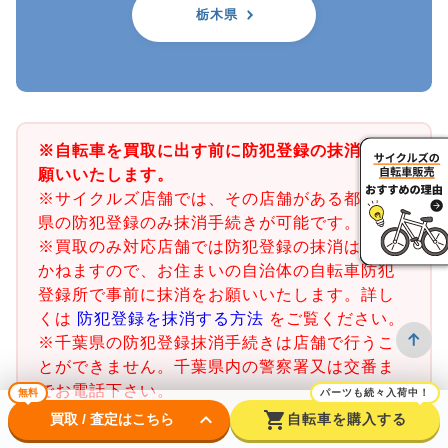
栃木県
※自転車を買取に出す前に防犯登録の抹消をお
願いいたします。
※サイクルズ店舗では、その店舗がある都道府
県の防犯登録のみ抹消手続きが可能です。
※買取のみ対応店舗では防犯登録の抹消はでき
かねますので、お住まいの自治体の自転車防犯
登録所で事前に抹消をお願いいたします。詳し
くは
防犯登録を抹消する方法
をご覧ください。
※千葉県の防犯登録抹消手続きは店舗で行うこ
とができません。千葉県内の警察署又は交番ま
でお電話下さい。
無料
パーツも続々入荷中！
keyboard_arrow_down
shopping_cart
買取 / 査定はこちら
自転車を購入する