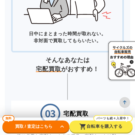
日中にまとまった時間が取れない。
非対面で買取してもらいたい。
そんなあなたは
宅配買取
がおすすめ！
宅配買取
無料
パーツも続々入荷中！
keyboard_arrow_down
shopping_cart
買取 / 査定はこちら
自転車を購入する
自宅にいながら買取が完了する「宅配買取」。配