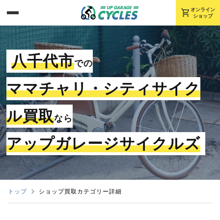
shopping_cart
オンライン
ショップ
八千代市
での
ママチャリ・シティサイク
ル買取
なら
アップガレージサイクルズ
トップ
ショップ買取カテゴリー詳細