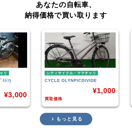
あなたの自転車、
納得価格で買い取ります
シティサイクル・ママチャリ
ミニ
CYCLE OLYNPIC
DIVIDE
シテ
TER
¥
1,000
,000
買取価格
買取
もっと見る