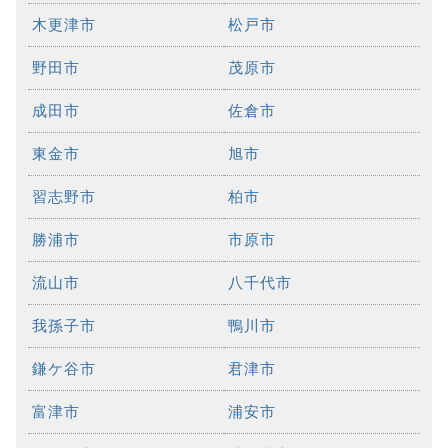
木更津市
松戸市
野田市
茂原市
成田市
佐倉市
東金市
旭市
習志野市
柏市
勝浦市
市原市
流山市
八千代市
我孫子市
鴨川市
鎌ケ谷市
君津市
富津市
浦安市