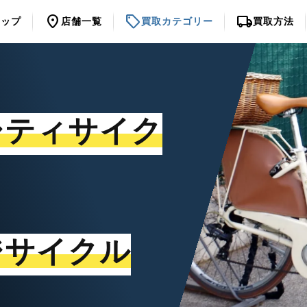
location_on
sell
local_shipping
トップ
店舗一覧
買取カテゴリー
買取方法
シティサイク
ジサイクル