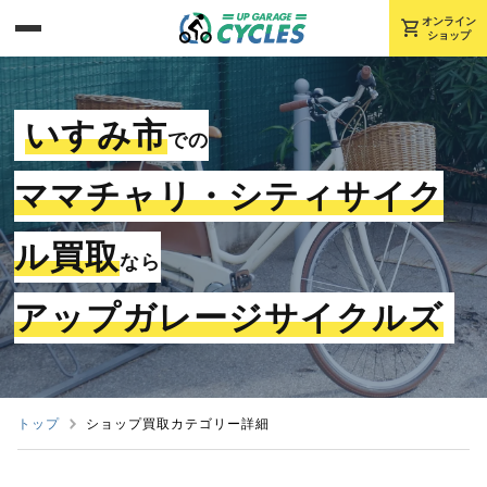
shopping_cart
オンライン
ショップ
いすみ市
での
ママチャリ・シティサイク
ル買取
なら
アップガレージサイクルズ
トップ
ショップ買取カテゴリー詳細