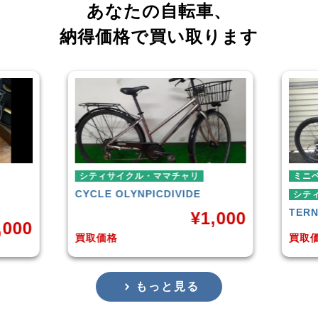
あなたの自転車、
納得価格で買い取ります
ミニベロ
ミニ
シティサイクル・ママチャリ
シテ
TERN
SURGE 2021年モデル
SIK
1,000
¥
36,000
買取価格
買取
もっと見る