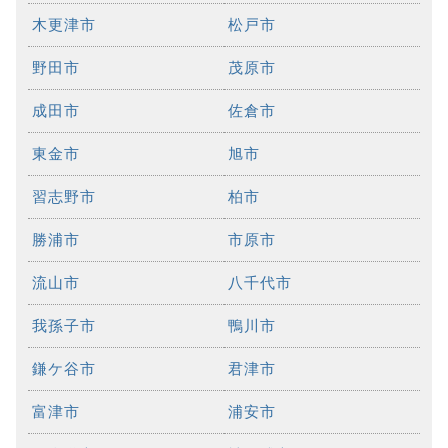
木更津市
松戸市
野田市
茂原市
成田市
佐倉市
東金市
旭市
習志野市
柏市
勝浦市
市原市
流山市
八千代市
我孫子市
鴨川市
鎌ケ谷市
君津市
富津市
浦安市