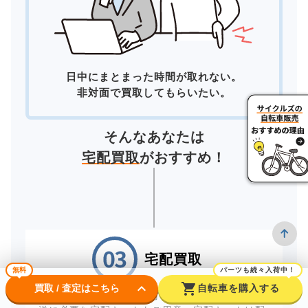
日中にまとまった時間が取れない。
非対面で買取してもらいたい。
そんなあなたは
宅配買取
がおすすめ！
宅配買取
無料
パーツも続々入荷中！
keyboard_arrow_down
shopping_cart
買取 / 査定はこちら
自転車を購入する
自宅にいながら買取が完了する「宅配買取」。配