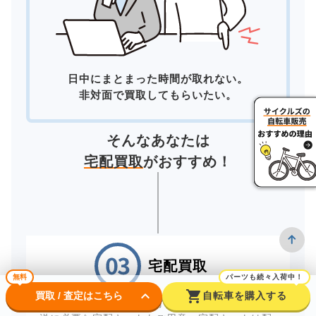
日中にまとまった時間が取れない。
非対面で買取してもらいたい。
そんなあなたは
宅配買取
がおすすめ！
宅配買取
無料
パーツも続々入荷中！
keyboard_arrow_down
shopping_cart
買取 / 査定はこちら
自転車を購入する
自宅にいながら買取が完了する「宅配買取」。配