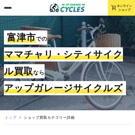
shopping_cart
オンライン
ショップ
富津市
での
ママチャリ・シティサイク
ル買取
なら
アップガレージサイクルズ
トップ
ショップ買取カテゴリー詳細