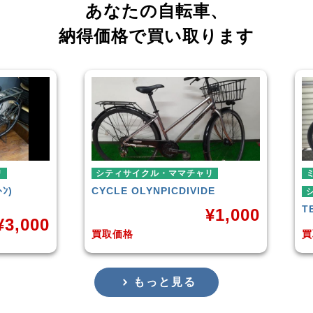
あなたの自転車、
納得価格で買い取ります
シティサイクル・ママチャリ
ミニベロ
CYCLE OLYNPIC
DIVIDE
シティサ
TERN
S
¥
1,000
00
買取価格
買取価格
もっと見る