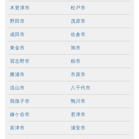
木更津市
松戸市
野田市
茂原市
成田市
佐倉市
東金市
旭市
習志野市
柏市
勝浦市
市原市
流山市
八千代市
我孫子市
鴨川市
鎌ケ谷市
君津市
富津市
浦安市