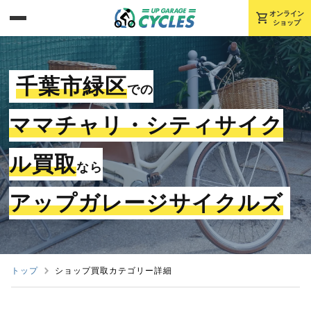
shopping_cart
オンライン
ショップ
千葉市緑区
での
ママチャリ・シティサイク
ル買取
なら
アップガレージサイクルズ
トップ
ショップ買取カテゴリー詳細