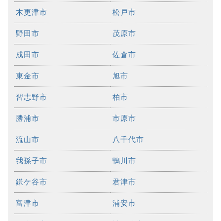
木更津市
松戸市
野田市
茂原市
成田市
佐倉市
東金市
旭市
習志野市
柏市
勝浦市
市原市
流山市
八千代市
我孫子市
鴨川市
鎌ケ谷市
君津市
富津市
浦安市