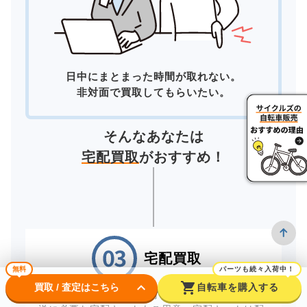
日中にまとまった時間が取れない。
非対面で買取してもらいたい。
そんなあなたは
宅配買取
がおすすめ！
宅配買取
無料
パーツも続々入荷中！
keyboard_arrow_down
shopping_cart
買取 / 査定はこちら
自転車を購入する
自宅にいながら買取が完了する「宅配買取」。配