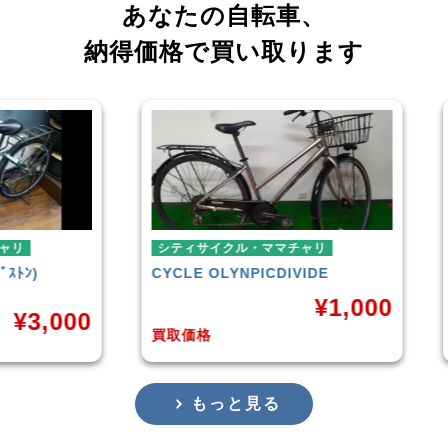
あなたの自転車、
納得価格で買い取ります
シティサイクル・ママチャリ
ミニ
CYCLE OLYNPIC
DIVIDE
シテ
TER
¥
1,000
,000
買取価格
買取
もっと見る