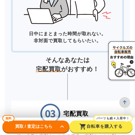
日中にまとまった時間が取れない。
非対面で買取してもらいたい。
そんなあなたは
宅配買取
がおすすめ！
宅配買取
無料
パーツも続々入荷中！
keyboard_arrow_down
shopping_cart
買取 / 査定はこちら
自転車を購入する
自宅にいながら買取が完了する「宅配買取」。配