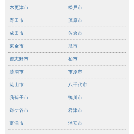
木更津市
松戸市
野田市
茂原市
成田市
佐倉市
東金市
旭市
習志野市
柏市
勝浦市
市原市
流山市
八千代市
我孫子市
鴨川市
鎌ケ谷市
君津市
富津市
浦安市