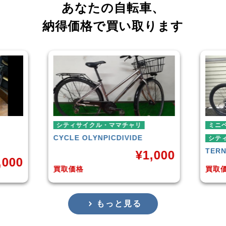
あなたの自転車、
納得価格で買い取ります
ミニベロ
ミニ
シティサイクル・ママチャリ
シテ
TERN
SURGE 2021年モデル
SIKI
,000
¥
36,000
買取価格
買取
もっと見る