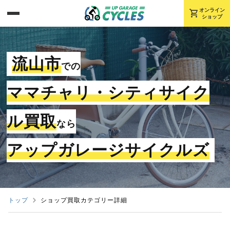
shopping_cart
オンライン
ショップ
流山市
での
ママチャリ・シティサイク
ル買取
なら
アップガレージサイクルズ
トップ
ショップ買取カテゴリー詳細