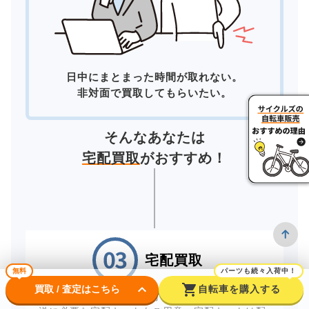
日中にまとまった時間が取れない。
非対面で買取してもらいたい。
そんなあなたは
宅配買取
がおすすめ！
宅配買取
無料
パーツも続々入荷中！
keyboard_arrow_down
shopping_cart
買取 / 査定はこちら
自転車を購入する
自宅にいながら買取が完了する「宅配買取」。配