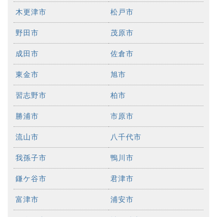
木更津市
松戸市
野田市
茂原市
成田市
佐倉市
東金市
旭市
習志野市
柏市
勝浦市
市原市
流山市
八千代市
我孫子市
鴨川市
鎌ケ谷市
君津市
富津市
浦安市