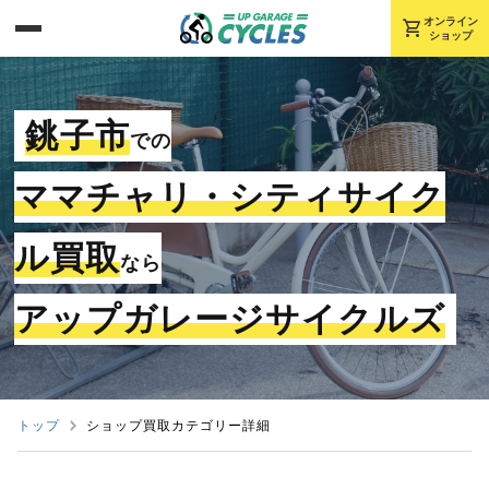
shopping_cart
オンライン
ショップ
銚子市
での
ママチャリ・シティサイク
ル買取
なら
アップガレージサイクルズ
トップ
ショップ買取カテゴリー詳細