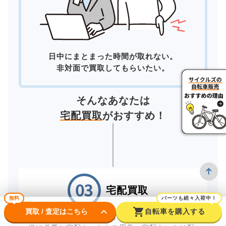
日中にまとまった時間が取れない。
非対面で買取してもらいたい。
そんなあなたは
宅配買取
がおすすめ！
宅配買取
無料
パーツも続々入荷中！
keyboard_arrow_down
shopping_cart
買取 / 査定はこちら
自転車を購入する
自宅にいながら買取が完了する「宅配買取」。配