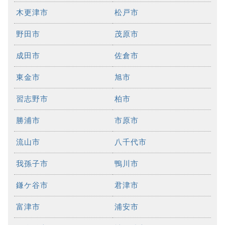
木更津市
松戸市
野田市
茂原市
成田市
佐倉市
東金市
旭市
習志野市
柏市
勝浦市
市原市
流山市
八千代市
我孫子市
鴨川市
鎌ケ谷市
君津市
富津市
浦安市