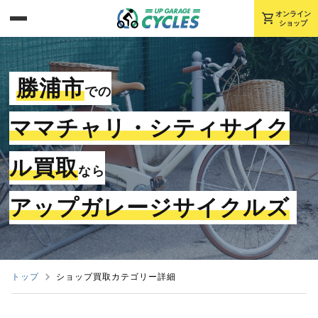
shopping_cart
オンライン
ショップ
勝浦市
での
ママチャリ・シティサイク
ル買取
なら
アップガレージサイクルズ
トップ
ショップ買取カテゴリー詳細