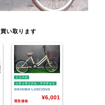
で買い取ります
シティサイクル・ママチャリ
ダイワサイクル
FIORE
¥
8,100
1
買取価格