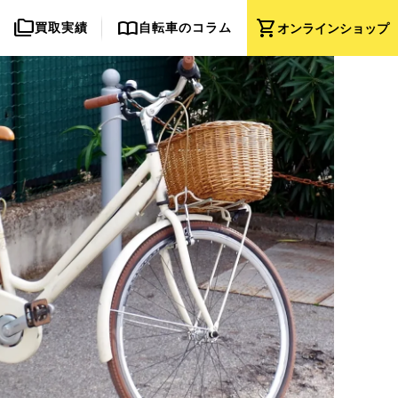
folder_copy
import_contacts
shopping_cart
買取実績
自転車のコラム
オンライン
ショップ