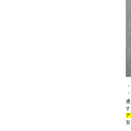
「
「
通
す
ア
安