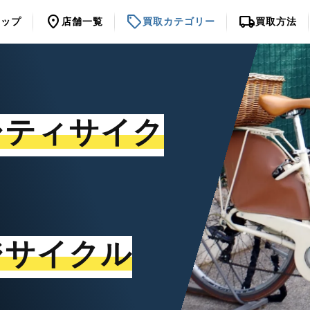
location_on
sell
local_shipping
トップ
店舗一覧
買取カテゴリー
買取方法
シティサイク
ジサイクル