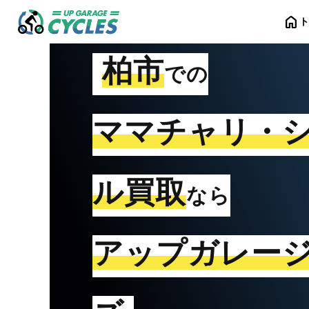
home
柏市
での
ママチャリ・
ル買取
なら
アップガレー