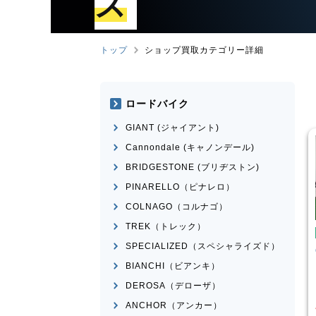
ズ
トップ
ショップ買取カテゴリー詳細
ロードバイク
GIANT (ジャイアント)
Cannondale (キャノンデール)
BRIDGESTONE (ブリヂストン)
PINARELLO（ピナレロ）
COLNAGO（コルナゴ）
TREK（トレック）
イクル・ママチャリ
シティサイクル・ママチャリ
SPECIALIZED（スペシャライズド）
STONE(ﾌﾞﾘﾁﾞｽﾄﾝ)
CYCLE OLYNPIC
DIVIDE
RUZ
BIANCHI（ビアンキ）
¥
1,000
¥
3,000
DEROSA（デローザ）
買取価格
ANCHOR（アンカー）