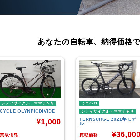
あなたの自転車、
納得価格
ミニベロ
ミニベロ
シティサイクル・ママチャリ
シティサイクル・ママチャリ
TERN
SURGE 2021年モデ
SIKISIMA
LUSCIOUS
ル
¥
6,00
¥
36,000
買取価格
買取価格