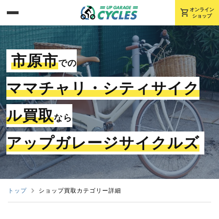
shopping_cart
オンライン
ショップ
市原市
での
ママチャリ・シティサイク
ル買取
なら
アップガレージサイクルズ
トップ
ショップ買取カテゴリー詳細