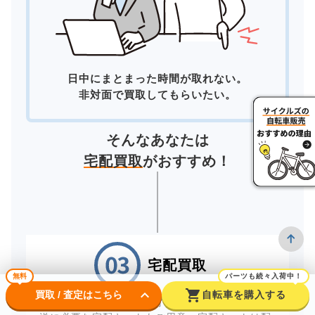
日中にまとまった時間が取れない。
非対面で買取してもらいたい。
そんなあなたは
宅配買取
がおすすめ！
宅配買取
無料
パーツも続々入荷中！
keyboard_arrow_down
shopping_cart
買取 / 査定はこちら
自転車を購入する
自宅にいながら買取が完了する「宅配買取」。配