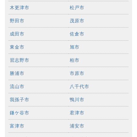
木更津市
松戸市
野田市
茂原市
成田市
佐倉市
東金市
旭市
習志野市
柏市
勝浦市
市原市
流山市
八千代市
我孫子市
鴨川市
鎌ケ谷市
君津市
富津市
浦安市