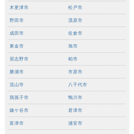
木更津市
松戸市
野田市
茂原市
成田市
佐倉市
東金市
旭市
習志野市
柏市
勝浦市
市原市
流山市
八千代市
我孫子市
鴨川市
鎌ケ谷市
君津市
富津市
浦安市