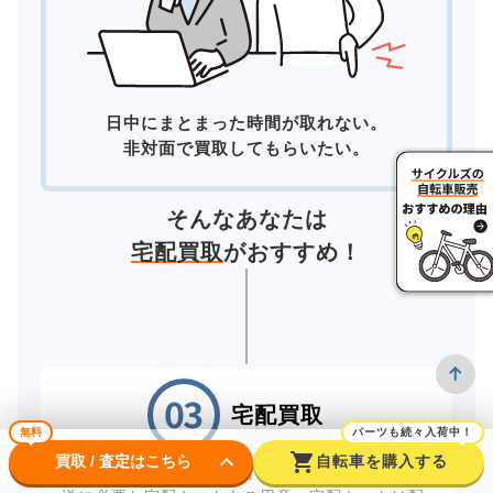
日中にまとまった時間が取れない。
非対面で買取してもらいたい。
そんなあなたは
宅配買取
がおすすめ！
宅配買取
無料
パーツも続々入荷中！
keyboard_arrow_down
shopping_cart
買取 / 査定はこちら
自転車を購入する
自宅にいながら買取が完了する「宅配買取」。配