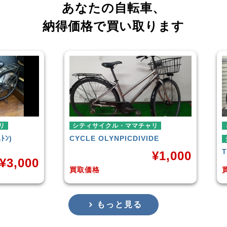
あなたの自転車、
納得価格で買い取ります
シティサイクル・ママチャリ
ミニ
CYCLE OLYNPIC
DIVIDE
シテ
TER
¥
1,000
,000
買取価格
買取
もっと見る