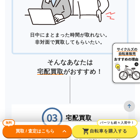
日中にまとまった時間が取れない。
非対面で買取してもらいたい。
そんなあなたは
宅配買取
がおすすめ！
宅配買取
無料
パーツも続々入荷中！
keyboard_arrow_down
shopping_cart
買取 / 査定はこちら
自転車を購入する
自宅にいながら買取が完了する「宅配買取」。配