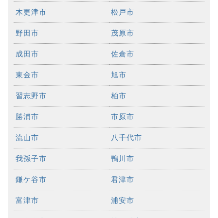
木更津市
松戸市
野田市
茂原市
成田市
佐倉市
東金市
旭市
習志野市
柏市
勝浦市
市原市
流山市
八千代市
我孫子市
鴨川市
鎌ケ谷市
君津市
富津市
浦安市