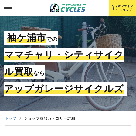
shopping_cart
オンライン
ショップ
袖ケ浦市
での
ママチャリ・シティサイク
ル買取
なら
アップガレージサイクルズ
トップ
ショップ買取カテゴリー詳細