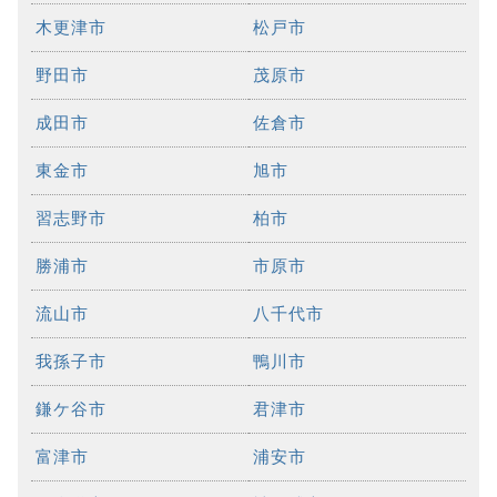
木更津市
松戸市
野田市
茂原市
成田市
佐倉市
東金市
旭市
習志野市
柏市
勝浦市
市原市
流山市
八千代市
我孫子市
鴨川市
鎌ケ谷市
君津市
富津市
浦安市