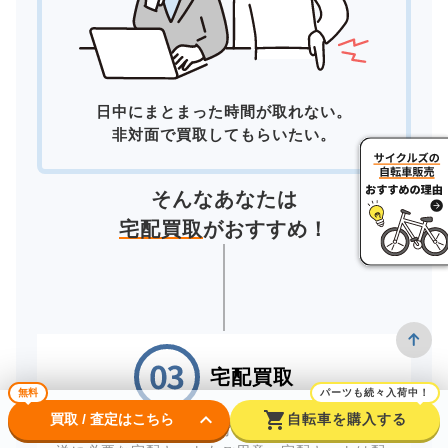
日中にまとまった時間が取れない。
非対面で買取してもらいたい。
そんなあなたは
宅配買取
がおすすめ！
宅配買取
無料
パーツも続々入荷中！
keyboard_arrow_down
shopping_cart
買取 / 査定はこちら
自転車を購入する
自宅にいながら買取が完了する「宅配買取」。配