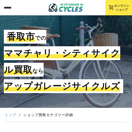
shopping_cart
オンライン
ショップ
香取市
での
ママチャリ・シティサイク
ル買取
なら
アップガレージサイクルズ
トップ
ショップ買取カテゴリー詳細