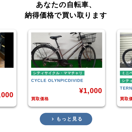
あなたの自転車、
納得価格で買い取ります
シティサイクル・ママチャリ
ミニ
CYCLE OLYNPIC
DIVIDE
シテ
TER
¥
1,000
,000
買取価格
買取
もっと見る