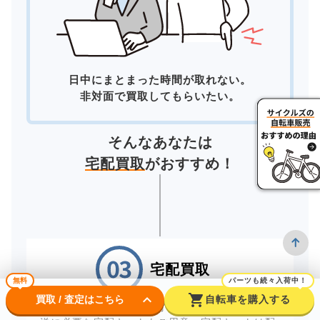
日中にまとまった時間が取れない。
非対面で買取してもらいたい。
そんなあなたは
宅配買取
がおすすめ！
宅配買取
無料
パーツも続々入荷中！
keyboard_arrow_down
shopping_cart
買取 / 査定はこちら
自転車を購入する
自宅にいながら買取が完了する「宅配買取」。配