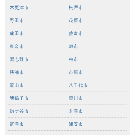
木更津市
松戸市
野田市
茂原市
成田市
佐倉市
東金市
旭市
習志野市
柏市
勝浦市
市原市
流山市
八千代市
我孫子市
鴨川市
鎌ケ谷市
君津市
富津市
浦安市