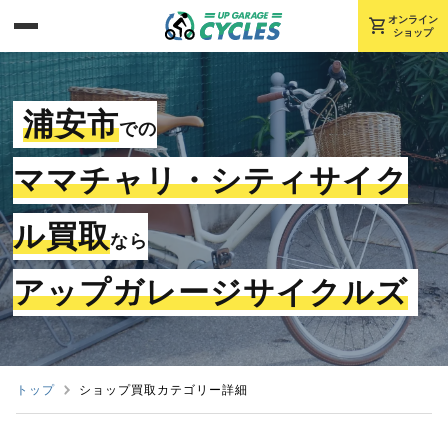
shopping_cart
オンライン
ショップ
浦安市
での
ママチャリ・シティサイク
ル買取
なら
アップガレージサイクルズ
トップ
ショップ買取カテゴリー詳細