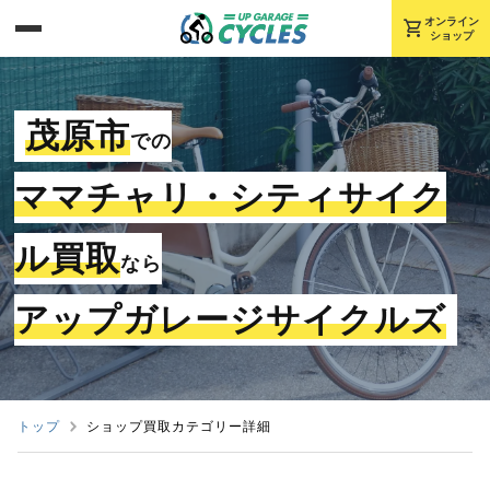
shopping_cart
オンライン
ショップ
茂原市
での
ママチャリ・シティサイク
ル買取
なら
アップガレージサイクルズ
トップ
ショップ買取カテゴリー詳細