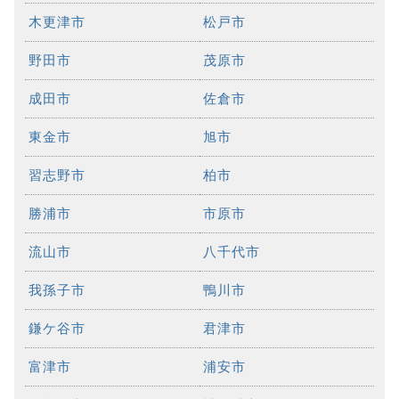
木更津市
松戸市
野田市
茂原市
成田市
佐倉市
東金市
旭市
習志野市
柏市
勝浦市
市原市
流山市
八千代市
我孫子市
鴨川市
鎌ケ谷市
君津市
富津市
浦安市