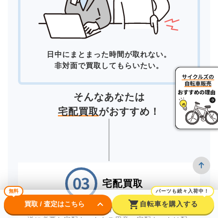
日中にまとまった時間が取れない。
非対面で買取してもらいたい。
そんなあなたは
宅配買取
がおすすめ！
宅配買取
無料
パーツも続々入荷中！
keyboard_arrow_down
shopping_cart
買取 / 査定はこちら
自転車を購入する
自宅にいながら買取が完了する「宅配買取」。配