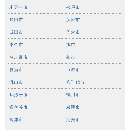
木更津市
松戸市
野田市
茂原市
成田市
佐倉市
東金市
旭市
習志野市
柏市
勝浦市
市原市
流山市
八千代市
我孫子市
鴨川市
鎌ケ谷市
君津市
富津市
浦安市