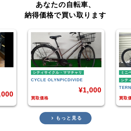
あなたの自転車、
納得価格で買い取ります
シティサイクル・ママチャリ
ミニ
CYCLE OLYNPIC
DIVIDE
シテ
TER
¥
1,000
,000
買取価格
買取
もっと見る