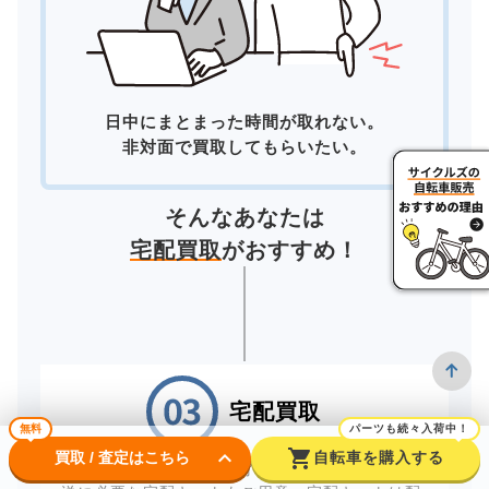
日中にまとまった時間が取れない。
非対面で買取してもらいたい。
そんなあなたは
宅配買取
がおすすめ！
宅配買取
無料
パーツも続々入荷中！
keyboard_arrow_down
shopping_cart
買取 / 査定はこちら
自転車を購入する
自宅にいながら買取が完了する「宅配買取」。配