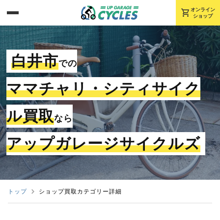
shopping_cart
オンライン
ショップ
白井市
での
ママチャリ・シティサイク
ル買取
なら
アップガレージサイクルズ
トップ
ショップ買取カテゴリー詳細