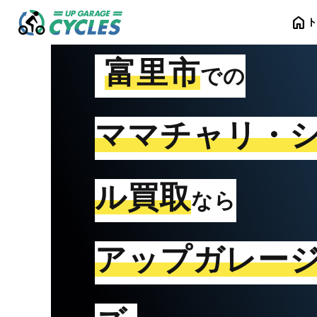
home
富里市
での
ママチャリ・
ル買取
なら
アップガレー