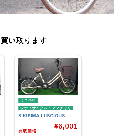
で買い取ります
ミニベロ
シティサイクル・マ
ダイワサイクル
FI
シティサイクル・ママチャリ
SIKISIMA
LUSCIOUS
¥
¥
6,001
0
買取価格
買取価格