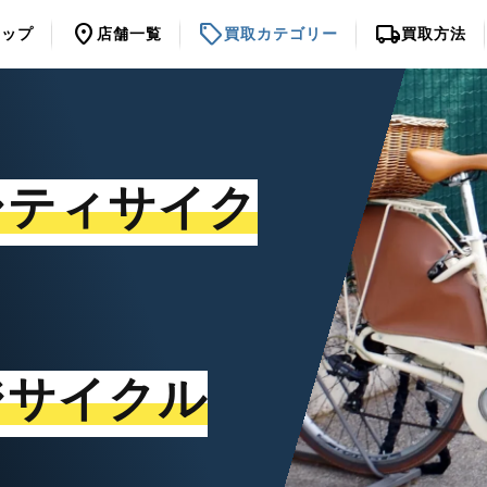
location_on
sell
local_shipping
トップ
店舗一覧
買取カテゴリー
買取方法
シティサイク
ジサイクル