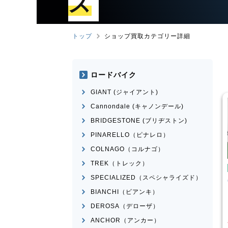
ズ
トップ
ショップ買取カテゴリー詳細
ロードバイク
GIANT (ジャイアント)
Cannondale (キャノンデール)
BRIDGESTONE (ブリヂストン)
PINARELLO（ピナレロ）
COLNAGO（コルナゴ）
TREK（トレック）
イクル・ママチャリ
シティサイクル・ママチャリ
SPECIALIZED（スペシャライズド）
ﾞﾅﾙ
BRIDGESTONE(ﾌﾞﾘﾁﾞｽﾄﾝ)
ERNPORT
STEPCRUZ
BIANCHI（ビアンキ）
¥
220
¥
3,000
DEROSA（デローザ）
買取価格
ANCHOR（アンカー）