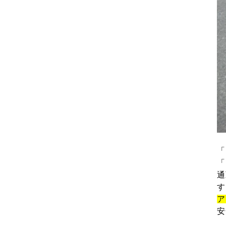
「
「
通
す
ア
安