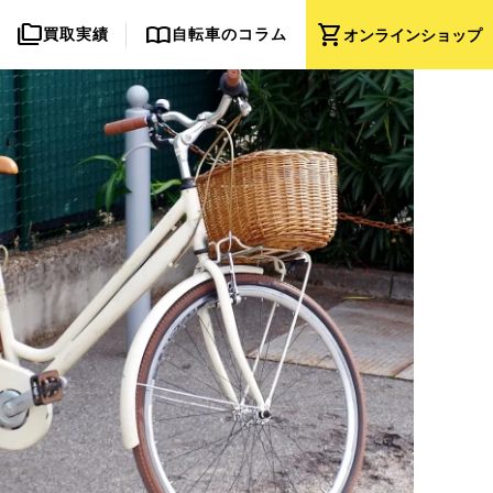
folder_copy
import_contacts
shopping_cart
買取実績
自転車のコラム
オンライン
ショップ