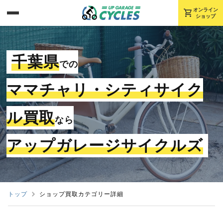
shopping_cart
オンライン
ショップ
千葉県
での
ママチャリ・シティサイク
ル買取
なら
アップガレージサイクルズ
トップ
ショップ買取カテゴリー詳細