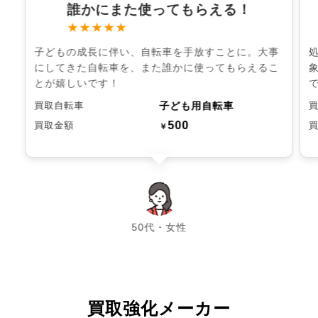
誰かにまた使ってもらえる！
★★★★★
子どもの成長に伴い、自転車を手放すことに。大事
にしてきた自転車を、また誰かに使ってもらえるこ
とが嬉しいです！
子ども用自転車
買取自転車
500
買取金額
￥
chevron_left
chevron_right
50代・女性
買取強化メーカー