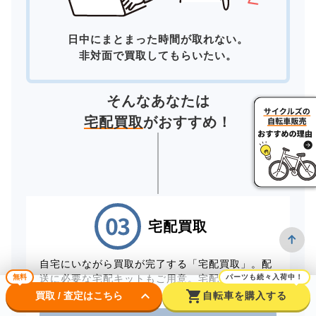
日中にまとまった時間が取れない。
非対面で買取してもらいたい。
そんなあなたは
宅配買取
がおすすめ！
宅配買取
自宅にいながら買取が完了する「宅配買取」。配
送に必要な宅配キットもご用意。宅配キットは配
無料
パーツも続々入荷中！
送料無料です。
keyboard_arrow_down
shopping_cart
買取 / 査定はこちら
自転車を購入する