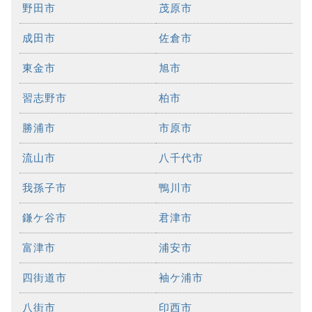
野田市
茂原市
成田市
佐倉市
東金市
旭市
習志野市
柏市
勝浦市
市原市
流山市
八千代市
我孫子市
鴨川市
鎌ケ谷市
君津市
富津市
浦安市
四街道市
袖ケ浦市
八街市
印西市