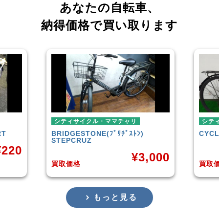
あなたの自転車、
納得価格で買い取ります
シティサイクル・ママチャリ
ミニ
CYCLE OLYNPIC
DIVIDE
シテ
TER
¥
1,000
,000
買取価格
買取
もっと見る