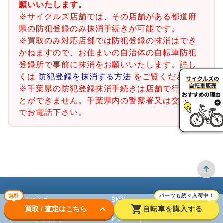
願いいたします。
※サイクルズ店舗では、その店舗がある都道府
県の防犯登録のみ抹消手続きが可能です。
※買取のみ対応店舗では防犯登録の抹消はでき
かねますので、お住まいの自治体の自転車防犯
登録所で事前に抹消をお願いいたします。詳し
くは
防犯登録を抹消する方法
をご覧ください。
※千葉県の防犯登録抹消手続きは店舗で行うこ
とができません。千葉県内の警察署又は交番ま
でお電話下さい。
無料
パーツも続々入荷中！
ロードバイク
BMX
keyboard_arrow_down
shopping_cart
買取 / 査定はこちら
自転車を購入する
クロスバイク買取
ピストバイク