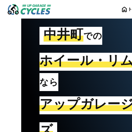
home
中井町
での
ホイール・リ
なら
アップガレー
ズ