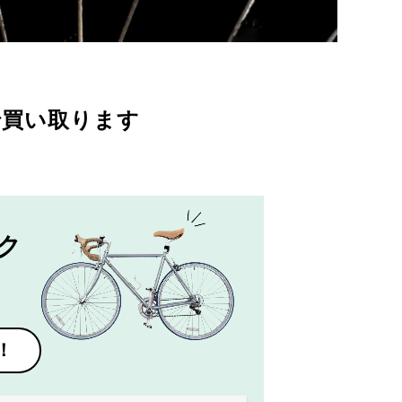
で買い取ります
ク
！