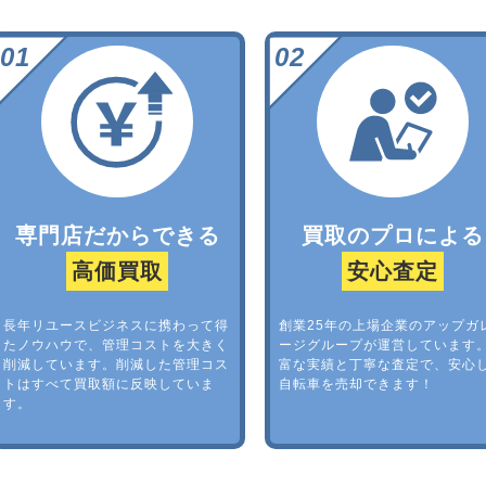
専門店だからできる
買取のプロによる
高価買取
安心査定
長年リユースビジネスに携わって得
創業25年の上場企業のアップガ
たノウハウで、管理コストを大きく
ージグループが運営しています
削減しています。削減した管理コス
富な実績と丁寧な査定で、安心
トはすべて買取額に反映していま
自転車を売却できます！
す。