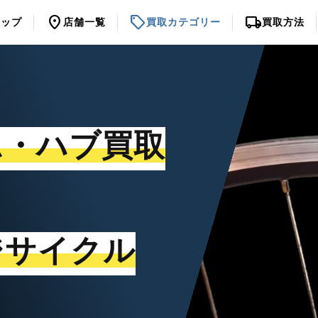
location_on
sell
local_shipping
トップ
店舗一覧
買取カテゴリー
買取方法
ム・ハブ買取
ジサイクル