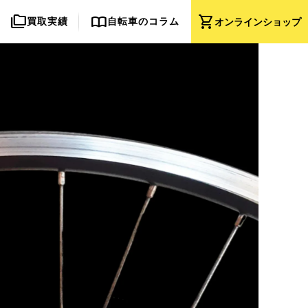
folder_copy
import_contacts
shopping_cart
買取実績
自転車のコラム
オンライン
ショップ