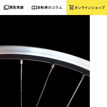
folder_copy
import_contacts
shopping_cart
買取実績
自転車のコラム
オンライン
ショップ