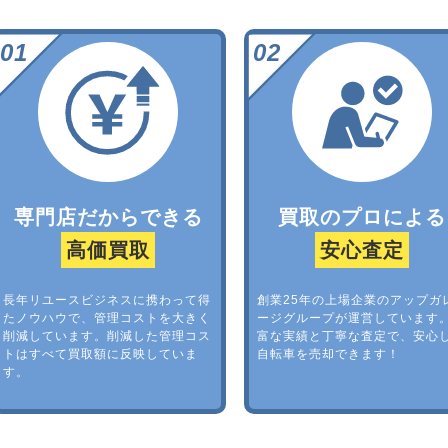
専門店だからできる
買取のプロによる
高価買取
安心査定
長年リユースビジネスに携わって得
創業25年の上場企業のアップガ
たノウハウで、管理コストを大きく
ージグループが運営しています
削減しています。削減した管理コス
富な実績と丁寧な査定で、安心
トはすべて買取額に反映していま
自転車を売却できます！
す。