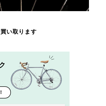
で買い取ります
ク
！