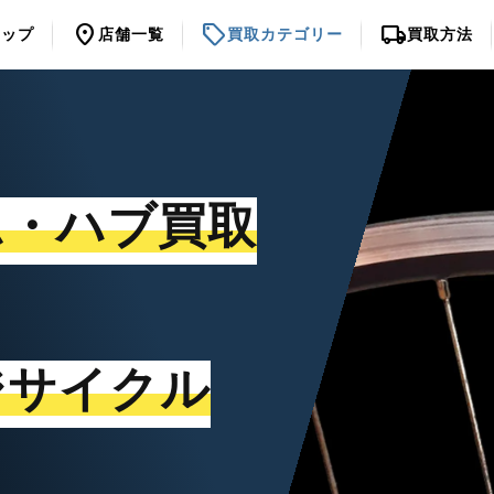
location_on
sell
local_shipping
トップ
店舗一覧
買取カテゴリー
買取方法
ム・ハブ買取
ジサイクル