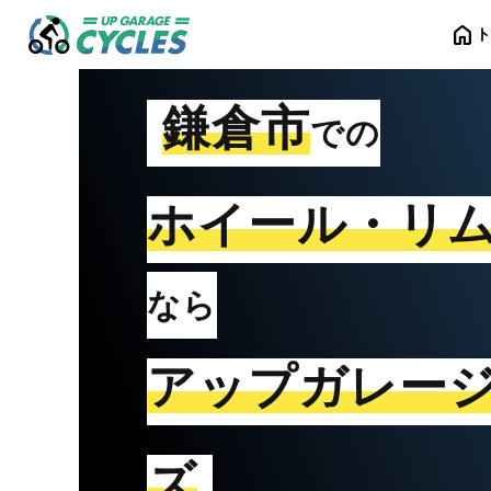
home
鎌倉市
での
ホイール・リ
なら
アップガレー
ズ