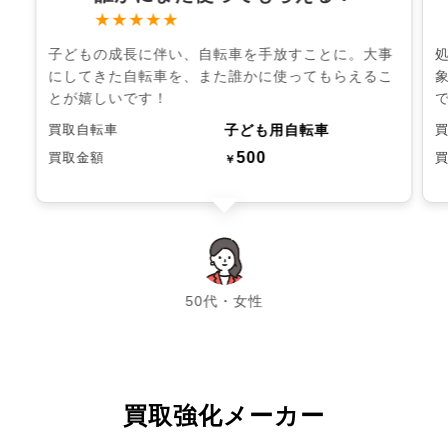
★★★★★
子どもの成長に伴い、自転車を手放すことに。大事
にしてきた自転車を、また誰かに使ってもらえるこ
とが嬉しいです！
子ども用自転車
買取自転車
500
買取金額
￥
chevron_left
chevron_right
50代・女性
買取強化メーカー