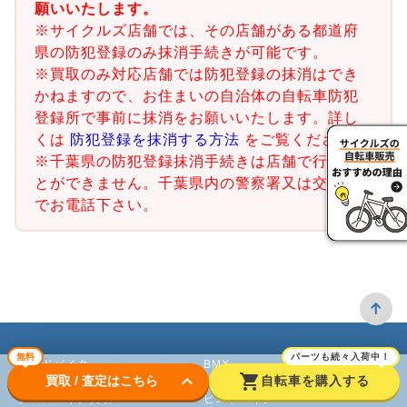
願いいたします。
※サイクルズ店舗では、その店舗がある都道府
県の防犯登録のみ抹消手続きが可能です。
※買取のみ対応店舗では防犯登録の抹消はでき
かねますので、お住まいの自治体の自転車防犯
登録所で事前に抹消をお願いいたします。詳し
くは
防犯登録を抹消する方法
をご覧ください。
※千葉県の防犯登録抹消手続きは店舗で行うこ
とができません。千葉県内の警察署又は交番ま
でお電話下さい。
無料
パーツも続々入荷中！
ロードバイク
BMX
keyboard_arrow_down
shopping_cart
買取 / 査定はこちら
自転車を購入する
クロスバイク買取
ピストバイク