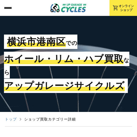
shopping_cart
オンライン
ショップ
横浜市港南区
での
ホイール・リム・ハブ買取
な
ら
アップガレージサイクルズ
トップ
ショップ買取カテゴリー詳細