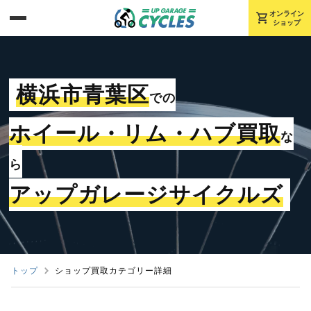
shopping_cart
オンライン
ショップ
横浜市青葉区
での
ホイール・リム・ハブ買取
な
ら
アップガレージサイクルズ
トップ
ショップ買取カテゴリー詳細