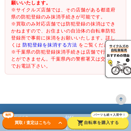
願いいたします。
※サイクルズ店舗では、その店舗がある都道府
県の防犯登録のみ抹消手続きが可能です。
※買取のみ対応店舗では防犯登録の抹消はでき
かねますので、お住まいの自治体の自転車防犯
登録所で事前に抹消をお願いいたします。詳し
くは
防犯登録を抹消する方法
をご覧ください。
※千葉県の防犯登録抹消手続きは店舗で行うこ
とができません。千葉県内の警察署又は交番ま
でお電話下さい。
無料
パーツも続々入荷中！
ロードバイク
BMX
keyboard_arrow_down
shopping_cart
買取 / 査定はこちら
自転車を購入する
クロスバイク買取
ピストバイク