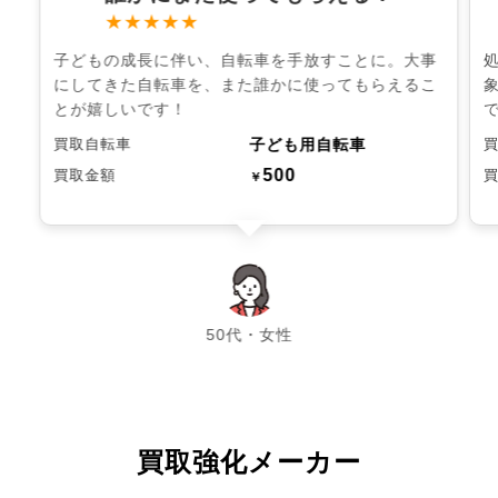
★★★★★
子どもの成長に伴い、自転車を手放すことに。大事
にしてきた自転車を、また誰かに使ってもらえるこ
とが嬉しいです！
子ども用自転車
買取自転車
500
買取金額
￥
chevron_left
chevron_right
50代・女性
買取強化メーカー