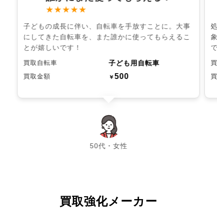
★★★★★
子どもの成長に伴い、自転車を手放すことに。大事
にしてきた自転車を、また誰かに使ってもらえるこ
とが嬉しいです！
子ども用自転車
買取自転車
500
買取金額
￥
chevron_left
chevron_right
50代・女性
買取強化メーカー