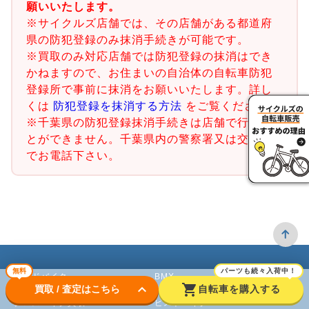
願いいたします。
※サイクルズ店舗では、その店舗がある都道府
県の防犯登録のみ抹消手続きが可能です。
※買取のみ対応店舗では防犯登録の抹消はでき
かねますので、お住まいの自治体の自転車防犯
登録所で事前に抹消をお願いいたします。詳し
くは
防犯登録を抹消する方法
をご覧ください。
※千葉県の防犯登録抹消手続きは店舗で行うこ
とができません。千葉県内の警察署又は交番ま
でお電話下さい。
無料
パーツも続々入荷中！
ロードバイク
BMX
keyboard_arrow_down
shopping_cart
買取 / 査定はこちら
自転車を購入する
クロスバイク買取
ピストバイク