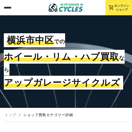
shopping_cart
オンライン
ショップ
横浜市中区
での
ホイール・リム・ハブ買取
な
ら
アップガレージサイクルズ
トップ
ショップ買取カテゴリー詳細