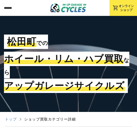
shopping_cart
オンライン
ショップ
松田町
での
ホイール・リム・ハブ買取
な
ら
アップガレージサイクルズ
トップ
ショップ買取カテゴリー詳細