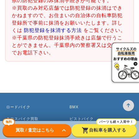
県の防犯登録のみ抹消手続きが可能です。
※買取のみ対応店舗では防犯登録の抹消はでき
かねますので、お住まいの自治体の自転車防犯
登録所で事前に抹消をお願いいたします。詳し
くは
防犯登録を抹消する方法
をご覧ください。
※千葉県の防犯登録抹消手続きは店舗で行うこ
とができません。千葉県内の警察署又は交番ま
でお電話下さい。
ロードバイク
BMX
クロスバイク買取
ピストバイク
無料
パーツも続々入荷中！
keyboard_arrow_down
shopping_cart
買取 / 査定はこちら
自転車を購入する
マウンテンバイク買取
ベビーカー