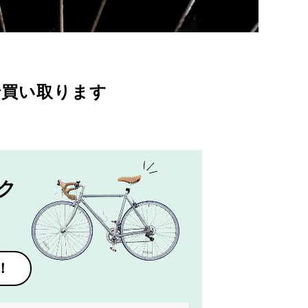
で買い取ります
ク
！