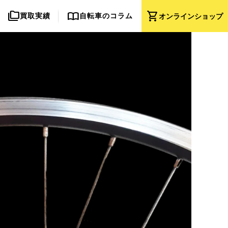
folder_copy
import_contacts
shopping_cart
買取実績
自転車のコラム
オンライン
ショップ