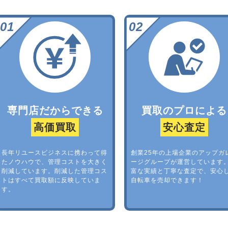
専門店だからできる
買取のプロによる
高価買取
安心査定
長年リユースビジネスに携わって得
創業25年の上場企業のアップガ
たノウハウで、管理コストを大きく
ージグループが運営しています
削減しています。削減した管理コス
富な実績と丁寧な査定で、安心
トはすべて買取額に反映していま
自転車を売却できます！
す。