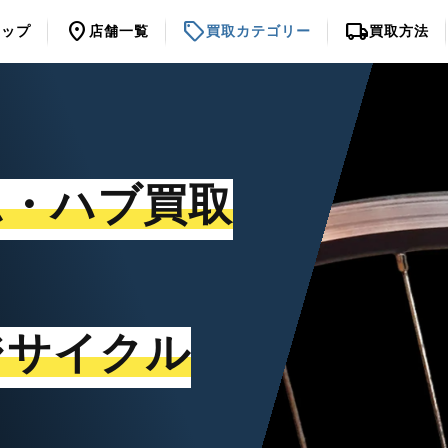
location_on
sell
local_shipping
トップ
店舗一覧
買取カテゴリー
買取方法
ム・ハブ買取
ジサイクル