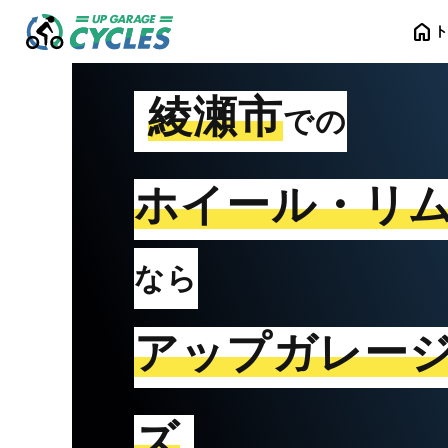
home
綾瀬市
での
ホイール・リ
なら
アップガレー
ズ