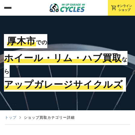
shopping_cart
オンライン
ショップ
厚木市
での
ホイール・リム・ハブ買取
な
ら
アップガレージサイクルズ
トップ
ショップ買取カテゴリー詳細