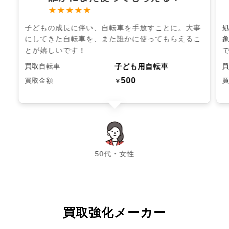
★★★★★
子どもの成長に伴い、自転車を手放すことに。大事
にしてきた自転車を、また誰かに使ってもらえるこ
とが嬉しいです！
子ども用自転車
買取自転車
500
買取金額
￥
chevron_left
chevron_right
50代・女性
買取強化メーカー