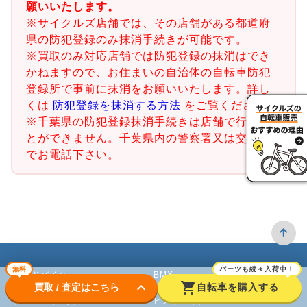
願いいたします。
※サイクルズ店舗では、その店舗がある都道府
県の防犯登録のみ抹消手続きが可能です。
※買取のみ対応店舗では防犯登録の抹消はでき
かねますので、お住まいの自治体の自転車防犯
登録所で事前に抹消をお願いいたします。詳し
くは
防犯登録を抹消する方法
をご覧ください。
※千葉県の防犯登録抹消手続きは店舗で行うこ
とができません。千葉県内の警察署又は交番ま
でお電話下さい。
無料
パーツも続々入荷中！
ロードバイク
BMX
keyboard_arrow_down
shopping_cart
買取 / 査定はこちら
自転車を購入する
クロスバイク買取
ピストバイク