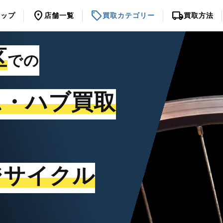
location_on
sell
local_shipping
トップ
店舗一覧
買取カテゴリー
買取方法
区
での
ム・ハブ買取
ジサイクル