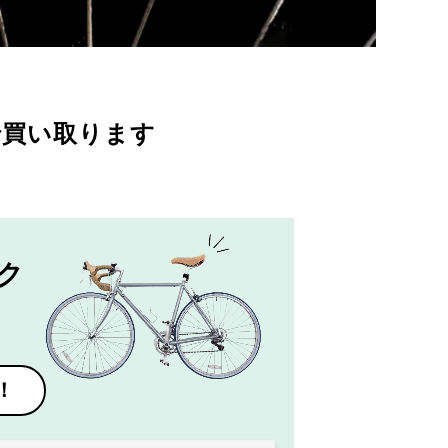
で買い取ります
ク
！