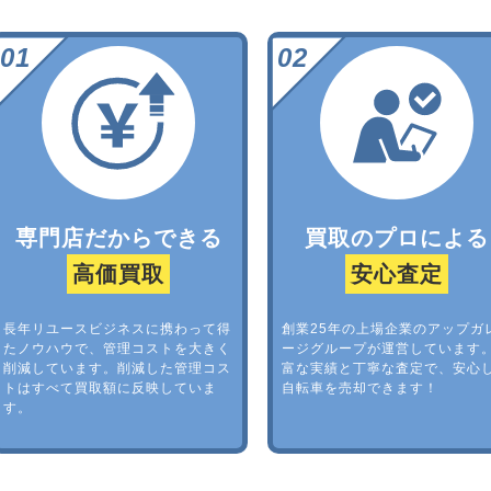
専門店だからできる
買取のプロによる
高価買取
安心査定
長年リユースビジネスに携わって得
創業25年の上場企業のアップガ
たノウハウで、管理コストを大きく
ージグループが運営しています
削減しています。削減した管理コス
富な実績と丁寧な査定で、安心
トはすべて買取額に反映していま
自転車を売却できます！
す。