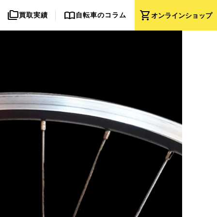
folder_copy
import_contacts
shopping_cart
買取実績
自転車のコラム
オンライン
ショップ