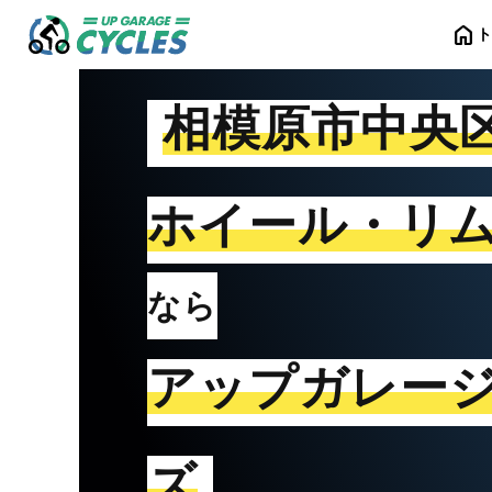
home
相模原市中央
ホイール・リ
なら
アップガレー
ズ