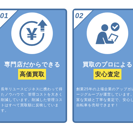
専門店だからできる
買取のプロによる
高価買取
安心査定
長年リユースビジネスに携わって得
創業25年の上場企業のアップガ
たノウハウで、管理コストを大きく
ージグループが運営しています
削減しています。削減した管理コス
富な実績と丁寧な査定で、安心
トはすべて買取額に反映していま
自転車を売却できます！
す。