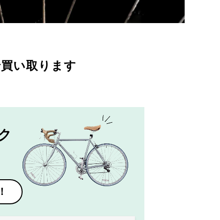
で買い取ります
ク
！