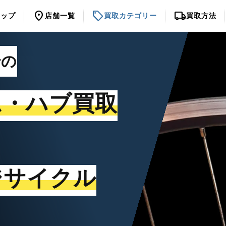
location_on
sell
local_shipping
トップ
店舗一覧
買取カテゴリー
買取方法
での
ム・ハブ買取
ジサイクル