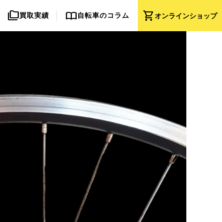
folder_copy
import_contacts
shopping_cart
買取実績
自転車のコラム
オンライン
ショップ