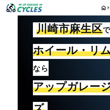
home
川崎市麻生区
ホイール・リ
なら
アップガレー
ズ