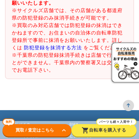
願いいたします。
※サイクルズ店舗では、その店舗がある都道府
県の防犯登録のみ抹消手続きが可能です。
※買取のみ対応店舗では防犯登録の抹消はでき
かねますので、お住まいの自治体の自転車防犯
登録所で事前に抹消をお願いいたします。詳し
くは
防犯登録を抹消する方法
をご覧ください。
※千葉県の防犯登録抹消手続きは店舗で行うこ
とができません。千葉県内の警察署又は交番ま
でお電話下さい。
無料
パーツも続々入荷中！
ロードバイク
BMX
keyboard_arrow_down
shopping_cart
買取 / 査定はこちら
自転車を購入する
クロスバイク買取
ピストバイク