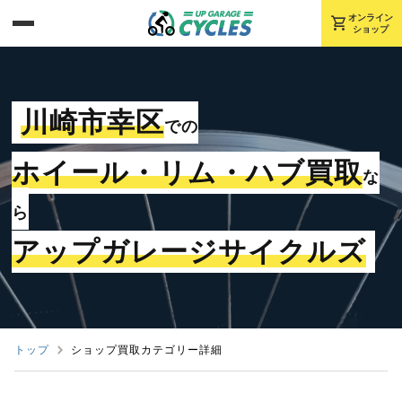
shopping_cart
オンライン
ショップ
川崎市幸区
での
ホイール・リム・ハブ買取
な
ら
アップガレージサイクルズ
トップ
ショップ買取カテゴリー詳細