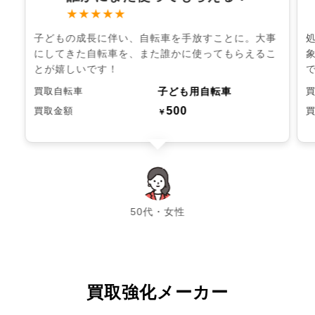
★★★★★
子どもの成長に伴い、自転車を手放すことに。大事
にしてきた自転車を、また誰かに使ってもらえるこ
とが嬉しいです！
子ども用自転車
買取自転車
500
買取金額
￥
chevron_left
chevron_right
50代・女性
買取強化メーカー