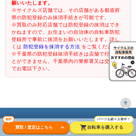
願いいたします。
※サイクルズ店舗では、その店舗がある都道府
県の防犯登録のみ抹消手続きが可能です。
※買取のみ対応店舗では防犯登録の抹消はでき
かねますので、お住まいの自治体の自転車防犯
登録所で事前に抹消をお願いいたします。詳し
くは
防犯登録を抹消する方法
をご覧ください。
※千葉県の防犯登録抹消手続きは店舗で行うこ
とができません。千葉県内の警察署又は交番ま
でお電話下さい。
無料
パーツも続々入荷中！
ロードバイク
BMX
keyboard_arrow_down
shopping_cart
買取 / 査定はこちら
自転車を購入する
クロスバイク買取
ピストバイク