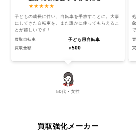
★★★★★
子どもの成長に伴い、自転車を手放すことに。大事
にしてきた自転車を、また誰かに使ってもらえるこ
とが嬉しいです！
子ども用自転車
買取自転車
500
買取金額
￥
chevron_left
chevron_right
50代・女性
買取強化メーカー