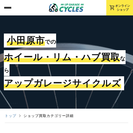
shopping_cart
オンライン
ショップ
小田原市
での
ホイール・リム・ハブ買取
な
ら
アップガレージサイクルズ
トップ
ショップ買取カテゴリー詳細