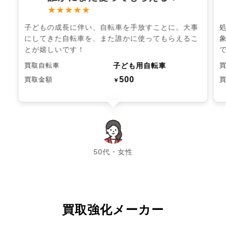
★★★★★
子どもの成長に伴い、自転車を手放すことに。大事
にしてきた自転車を、また誰かに使ってもらえるこ
とが嬉しいです！
子ども用自転車
買取自転車
500
買取金額
￥
chevron_left
chevron_right
50代・女性
買取強化メーカー