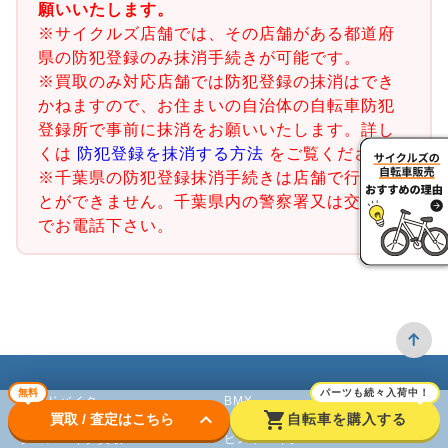
願いいたします。
※サイクルズ店舗では、その店舗がある都道府
県の防犯登録のみ抹消手続きが可能です。
※買取のみ対応店舗では防犯登録の抹消はでき
かねますので、お住まいの自治体の自転車防犯
登録所で事前に抹消をお願いいたします。詳し
くは
防犯登録を抹消する方法
をご覧ください。
※千葉県の防犯登録抹消手続きは店舗で行うこ
とができません。千葉県内の警察署又は交番ま
でお電話下さい。
無料
パーツも続々入荷中！
ロードバイク
BMX
keyboard_arrow_down
shopping_cart
買取 / 査定はこちら
自転車を購入する
クロスバイク買取
ピストバイク