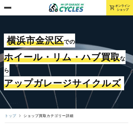
shopping_cart
オンライン
ショップ
横浜市金沢区
での
ホイール・リム・ハブ買取
な
ら
アップガレージサイクルズ
トップ
ショップ買取カテゴリー詳細