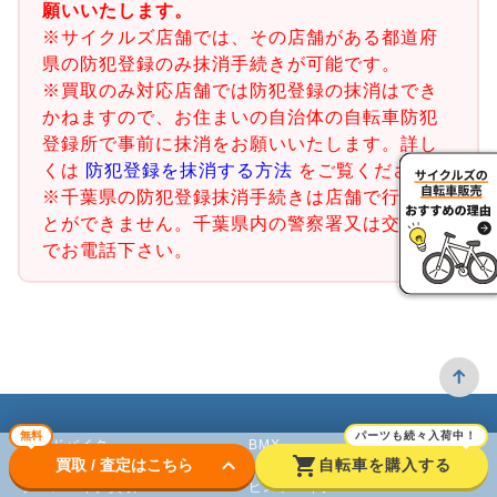
願いいたします。
※サイクルズ店舗では、その店舗がある都道府
県の防犯登録のみ抹消手続きが可能です。
※買取のみ対応店舗では防犯登録の抹消はでき
かねますので、お住まいの自治体の自転車防犯
登録所で事前に抹消をお願いいたします。詳し
くは
防犯登録を抹消する方法
をご覧ください。
※千葉県の防犯登録抹消手続きは店舗で行うこ
とができません。千葉県内の警察署又は交番ま
でお電話下さい。
無料
パーツも続々入荷中！
ロードバイク
BMX
keyboard_arrow_down
shopping_cart
買取 / 査定はこちら
自転車を購入する
クロスバイク買取
ピストバイク