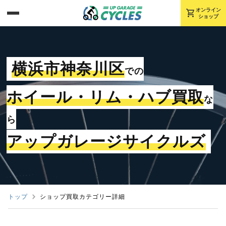
shopping_cart
オンライン
ショップ
横浜市神奈川区
での
ホイール・リム・ハブ買取
な
ら
アップガレージサイクルズ
トップ
ショップ買取カテゴリー詳細