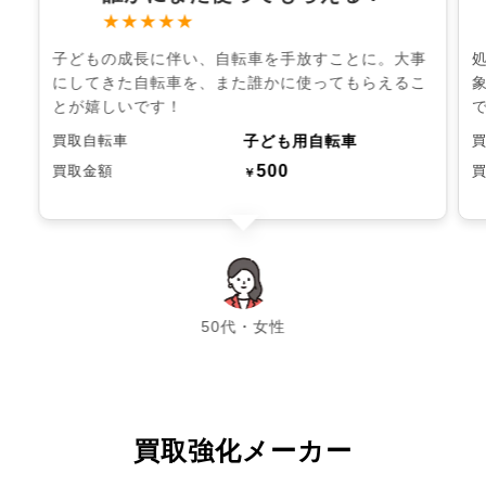
★★★★★
子どもの成長に伴い、自転車を手放すことに。大事
にしてきた自転車を、また誰かに使ってもらえるこ
とが嬉しいです！
子ども用自転車
買取自転車
500
買取金額
￥
chevron_left
chevron_right
50代・女性
買取強化メーカー