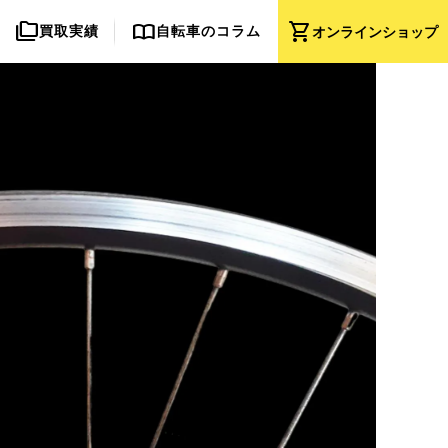
folder_copy
import_contacts
shopping_cart
買取実績
自転車のコラム
オンライン
ショップ