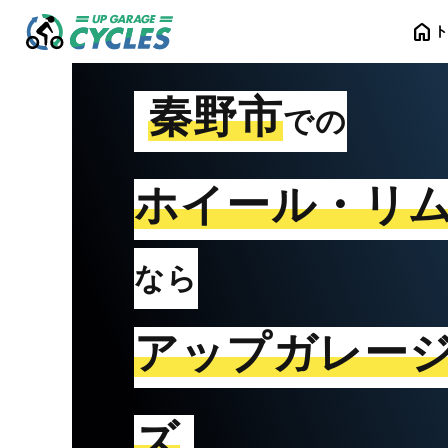
home
秦野市
での
ホイール・リ
なら
アップガレー
ズ