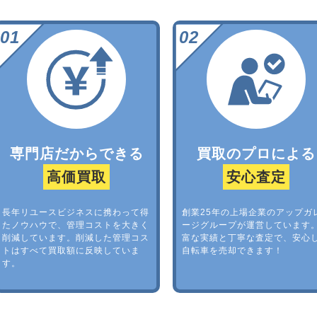
専門店だからできる
買取のプロによる
高価買取
安心査定
長年リユースビジネスに携わって得
創業25年の上場企業のアップガ
たノウハウで、管理コストを大きく
ージグループが運営しています
削減しています。削減した管理コス
富な実績と丁寧な査定で、安心
トはすべて買取額に反映していま
自転車を売却できます！
す。