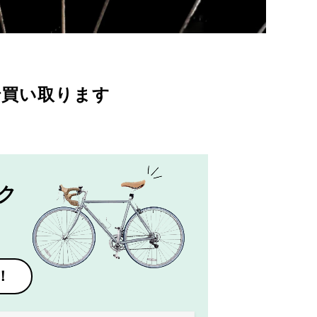
で買い取ります
ク
！