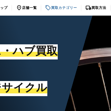
location_on
sell
local_shipping
トップ
店舗一覧
買取カテゴリー
買取方法
ム・ハブ買取
ジサイクル