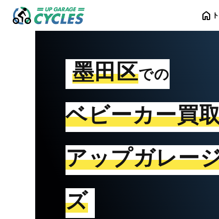
home
墨田区
での
ベビーカー買
アップガレー
ズ