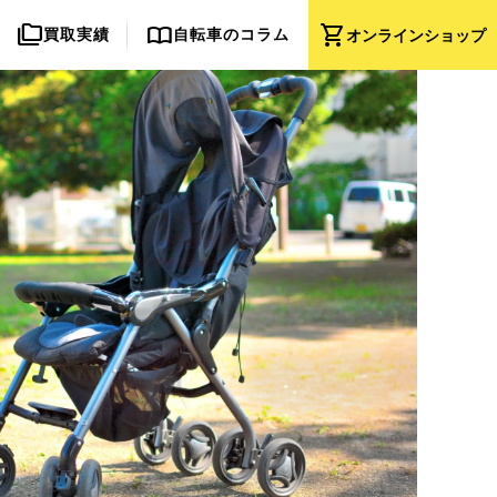
folder_copy
import_contacts
shopping_cart
買取実績
自転車のコラム
オンライン
ショップ