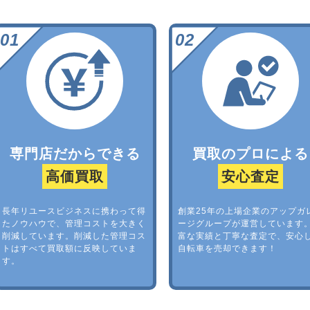
専門店だからできる
買取のプロによる
高価買取
安心査定
長年リユースビジネスに携わって得
創業25年の上場企業のアップガ
たノウハウで、管理コストを大きく
ージグループが運営しています
削減しています。削減した管理コス
富な実績と丁寧な査定で、安心
トはすべて買取額に反映していま
自転車を売却できます！
す。