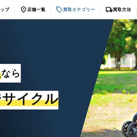
location_on
sell
local_shipping
トップ
店舗一覧
買取カテゴリー
買取方法
取
なら
ジサイクル