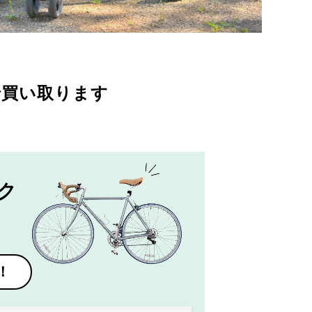
で買い取ります
ク
！