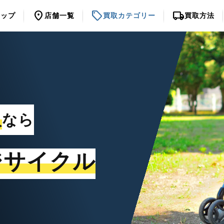
location_on
sell
local_shipping
トップ
店舗一覧
買取カテゴリー
買取方法
取
なら
ジサイクル