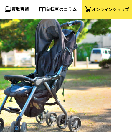
folder_copy
import_contacts
shopping_cart
買取実績
自転車のコラム
オンライン
ショップ