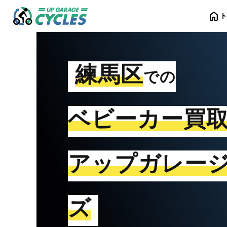
home
練馬区
での
ベビーカー買
アップガレー
ズ