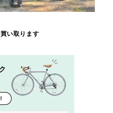
で買い取ります
ク
！