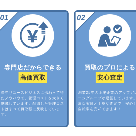
専門店だからできる
買取のプロによる
高価買取
安心査定
長年リユースビジネスに携わって得
創業25年の上場企業のアップガ
たノウハウで、管理コストを大きく
ージグループが運営しています
削減しています。削減した管理コス
富な実績と丁寧な査定で、安心
トはすべて買取額に反映していま
自転車を売却できます！
す。