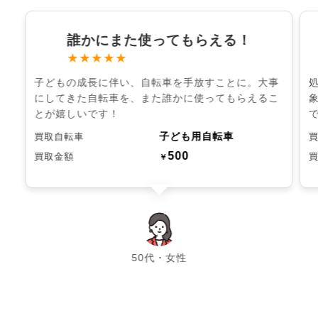
誰かにまた使ってもらえる！
★★★★★
子どもの成長に伴い、自転車を手放すことに。大事
にしてきた自転車を、また誰かに使ってもらえるこ
とが嬉しいです！
子ども用自転車
買取自転車
500
買取金額
￥
chevron_left
chevron_right
50代・女性