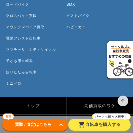
ロードバイク
BMX
クロスバイク買取
ピストバイク
マウンテンバイク買取
ベビーカー
電動アシスト自転車
ママチャリ・シティサイクル
子ども用自転車
折りたたみ自転車
ミニベロ
トップ
高価買取のワケ
無料
パーツも続々入荷中！
買取方法
買取カテゴリー
keyboard_arrow_down
shopping_cart
買取 / 査定はこちら
自転車を購入する