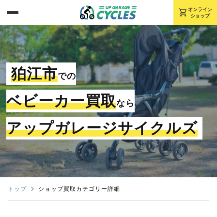
shopping_cart
オンライン
ショップ
狛江市
での
ベビーカー買取
なら
アップガレージサイクルズ
トップ
ショップ買取カテゴリー詳細