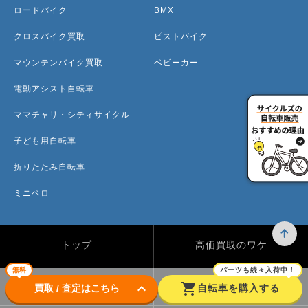
ロードバイク
BMX
クロスバイク買取
ピストバイク
マウンテンバイク買取
ベビーカー
電動アシスト自転車
ママチャリ・シティサイクル
子ども用自転車
折りたたみ自転車
ミニベロ
トップ
高価買取のワケ
無料
パーツも続々入荷中！
買取方法
買取カテゴリー
keyboard_arrow_down
shopping_cart
買取 / 査定はこちら
自転車を購入する