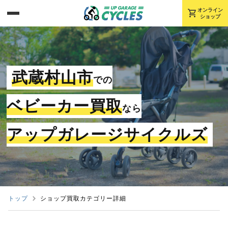
shopping_cart
オンライン
ショップ
武蔵村山市
での
ベビーカー買取
なら
アップガレージサイクルズ
トップ
ショップ買取カテゴリー詳細