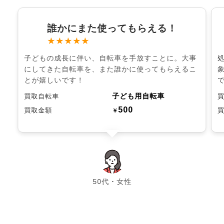
誰かにまた使ってもらえる！
★★★★★
子どもの成長に伴い、自転車を手放すことに。大事
にしてきた自転車を、また誰かに使ってもらえるこ
とが嬉しいです！
子ども用自転車
買取自転車
500
買取金額
￥
chevron_left
chevron_right
50代・女性