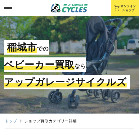
shopping_cart
オンライン
ショップ
稲城市
での
ベビーカー買取
なら
アップガレージサイクルズ
トップ
ショップ買取カテゴリー詳細