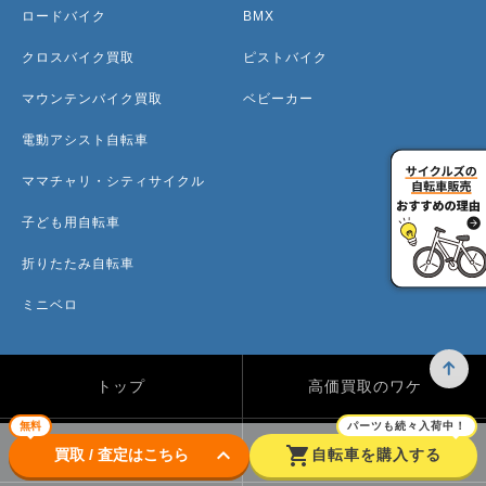
ロードバイク
BMX
クロスバイク買取
ピストバイク
マウンテンバイク買取
ベビーカー
電動アシスト自転車
ママチャリ・シティサイクル
子ども用自転車
折りたたみ自転車
ミニベロ
トップ
高価買取のワケ
無料
パーツも続々入荷中！
買取方法
買取カテゴリー
keyboard_arrow_down
shopping_cart
買取 / 査定はこちら
自転車を購入する