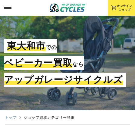
shopping_cart
オンライン
ショップ
東大和市
での
ベビーカー買取
なら
アップガレージサイクルズ
トップ
ショップ買取カテゴリー詳細