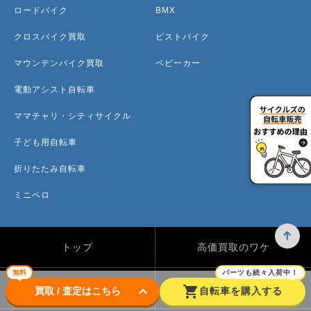
ロードバイク
BMX
クロスバイク買取
ピストバイク
マウンテンバイク買取
ベビーカー
電動アシスト自転車
ママチャリ・シティサイクル
子ども用自転車
折りたたみ自転車
ミニベロ
トップ
高価買取のワケ
無料
パーツも続々入荷中！
買取方法
買取カテゴリー
keyboard_arrow_down
shopping_cart
買取 / 査定はこちら
自転車を購入する