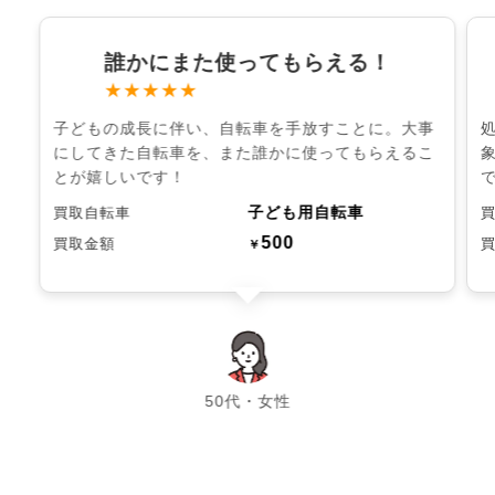
誰かにまた使ってもらえる！
★★★★★
子どもの成長に伴い、自転車を手放すことに。大事
にしてきた自転車を、また誰かに使ってもらえるこ
とが嬉しいです！
子ども用自転車
買取自転車
500
買取金額
￥
chevron_left
chevron_right
50代・女性