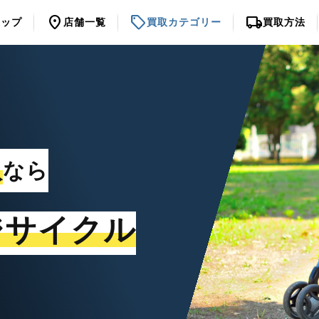
location_on
sell
local_shipping
トップ
店舗一覧
買取カテゴリー
買取方法
取
なら
ジサイクル