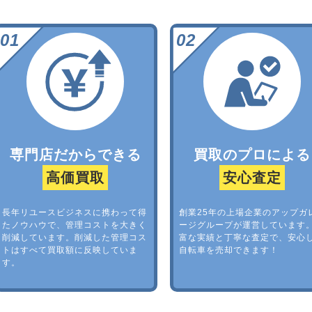
専門店だからできる
買取のプロによる
高価買取
安心査定
長年リユースビジネスに携わって得
創業25年の上場企業のアップガ
たノウハウで、管理コストを大きく
ージグループが運営しています
削減しています。削減した管理コス
富な実績と丁寧な査定で、安心
トはすべて買取額に反映していま
自転車を売却できます！
す。