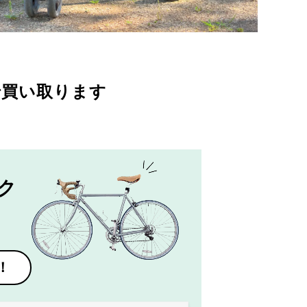
で買い取ります
ク
！