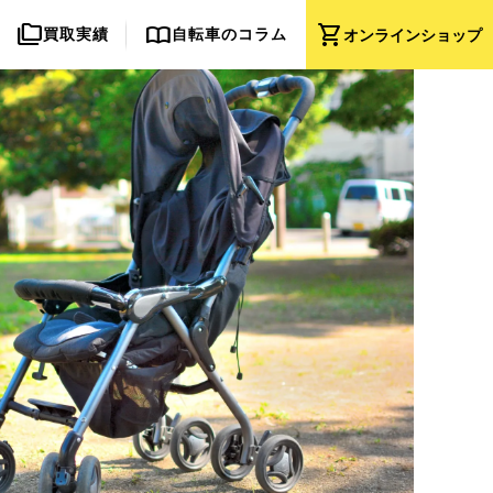
folder_copy
import_contacts
shopping_cart
買取実績
自転車のコラム
オンライン
ショップ