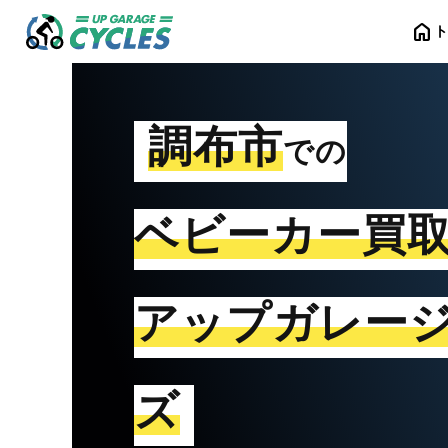
home
調布市
での
ベビーカー買
アップガレー
ズ