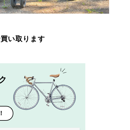
で買い取ります
ク
！