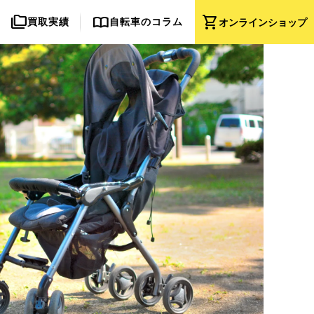
folder_copy
import_contacts
shopping_cart
買取実績
自転車のコラム
オンライン
ショップ