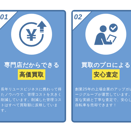
専門店だからできる
買取のプロによる
高価買取
安心査定
長年リユースビジネスに携わって得
創業25年の上場企業のアップガ
たノウハウで、管理コストを大きく
ージグループが運営しています
削減しています。削減した管理コス
富な実績と丁寧な査定で、安心
トはすべて買取額に反映していま
自転車を売却できます！
す。