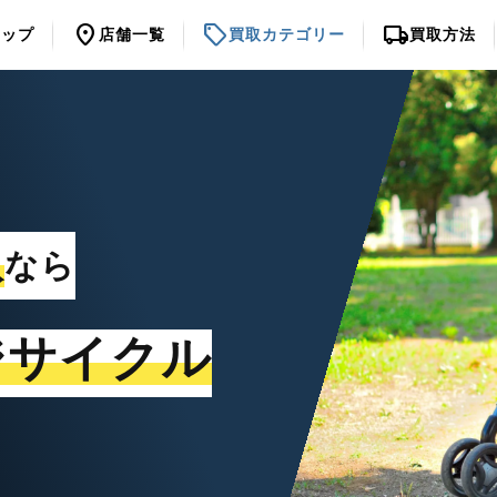
location_on
sell
local_shipping
トップ
店舗一覧
買取カテゴリー
買取方法
取
なら
ジサイクル