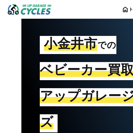
home
小金井市
での
ベビーカー買
アップガレー
ズ