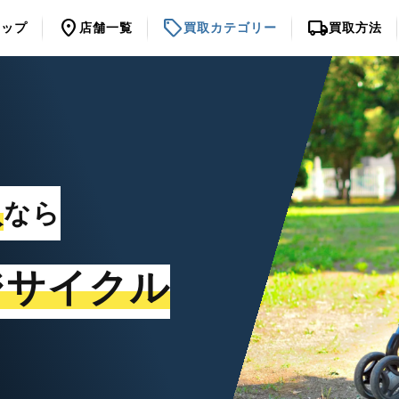
location_on
sell
local_shipping
トップ
店舗一覧
買取カテゴリー
買取方法
取
なら
ジサイクル