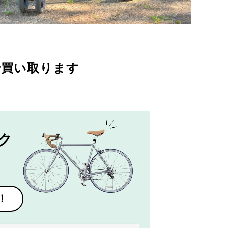
で買い取ります
ク
！