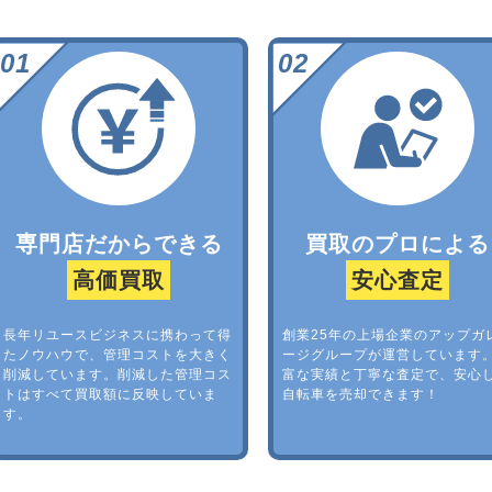
専門店だからできる
買取のプロによる
高価買取
安心査定
長年リユースビジネスに携わって得
創業25年の上場企業のアップガ
たノウハウで、管理コストを大きく
ージグループが運営しています
削減しています。削減した管理コス
富な実績と丁寧な査定で、安心
トはすべて買取額に反映していま
自転車を売却できます！
す。