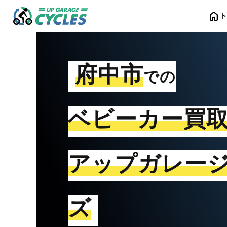
home
府中市
での
ベビーカー買
アップガレー
ズ