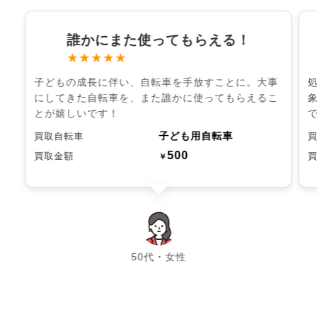
誰かにまた使ってもらえる！
★★★★★
子どもの成長に伴い、自転車を手放すことに。大事
にしてきた自転車を、また誰かに使ってもらえるこ
とが嬉しいです！
子ども用自転車
買取自転車
500
買取金額
￥
chevron_left
chevron_right
50代・女性