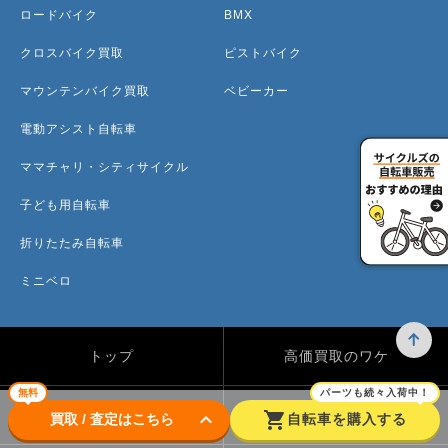
ロードバイク
BMX
クロスバイク買取
ピストバイク
マウンテンバイク買取
ベビーカー
電動アシスト自転車
ママチャリ・シティサイクル
子ども用自転車
折りたたみ自転車
ミニベロ
トップ
高価買取のワケ
無料
パーツも続々入荷中！
買取方法
買取カテゴリー
keyboard_arrow_down
shopping_cart
買取 / 査定はこちら
自転車を購入する