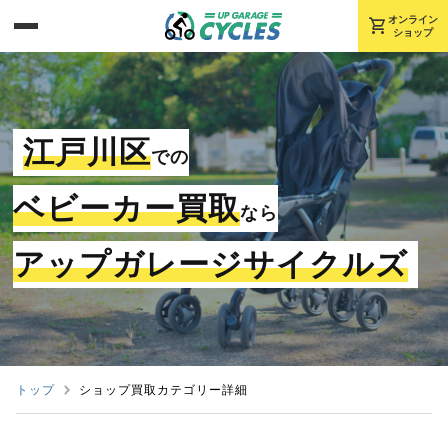
shopping_cart
オンライン
ショップ
江戸川区
での
ベビーカー買取
なら
アップガレージサイクルズ
トップ
ショップ買取カテゴリー詳細