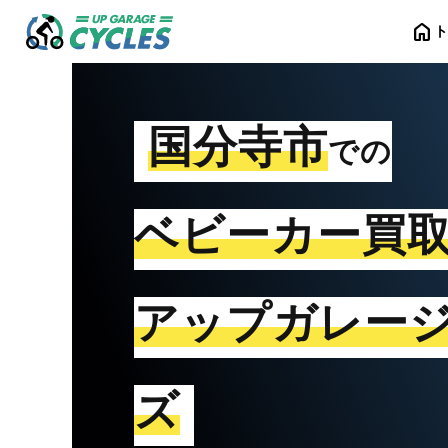
home
国分寺市
での
ベビーカー買
アップガレー
ズ