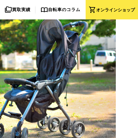
folder_copy
import_contacts
shopping_cart
買取実績
自転車のコラム
オンライン
ショップ