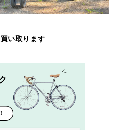
で買い取ります
ク
！