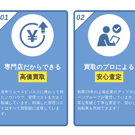
専門店だからできる
買取のプロによる
高価買取
安心査定
長年リユースビジネスに携わって得
創業25年の上場企業のアップガ
たノウハウで、管理コストを大きく
ージグループが運営しています
削減しています。削減した管理コス
富な実績と丁寧な査定で、安心
トはすべて買取額に反映していま
自転車を売却できます！
す。