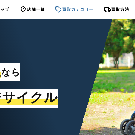
location_on
sell
local_shipping
トップ
店舗一覧
買取カテゴリー
買取方法
取
なら
ジサイクル