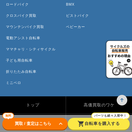
ロードバイク
BMX
クロスバイク買取
ピストバイク
マウンテンバイク買取
ベビーカー
電動アシスト自転車
ママチャリ・シティサイクル
子ども用自転車
折りたたみ自転車
ミニベロ
トップ
高価買取のワケ
無料
パーツも続々入荷中！
買取方法
買取カテゴリー
keyboard_arrow_down
shopping_cart
買取 / 査定はこちら
自転車を購入する