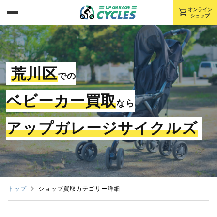
shopping_cart
オンライン
ショップ
荒川区
での
ベビーカー買取
なら
アップガレージサイクルズ
トップ
ショップ買取カテゴリー詳細