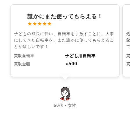
誰かにまた使ってもらえる！
★★★★★
子どもの成長に伴い、自転車を手放すことに。大事
にしてきた自転車を、また誰かに使ってもらえるこ
とが嬉しいです！
子ども用自転車
買取自転車
500
買取金額
￥
chevron_left
chevron_right
50代・女性